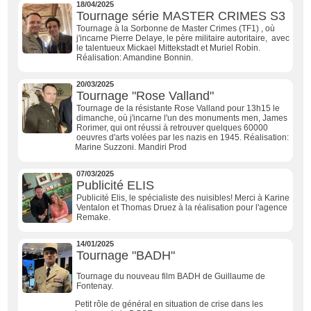
18/04/2025
Tournage série MASTER CRIMES S3
Tournage à la Sorbonne de Master Crimes (TF1) , où
j'incarne Pierre Delaye, le père militaire autoritaire, avec
le talentueux Mickael Mittekstadt et Muriel Robin.
Réalisation: Amandine Bonnin.
20/03/2025
Tournage "Rose Valland"
Tournage de la résistante Rose Valland pour 13h15 le
dimanche, où j'incarne l'un des monuments men, James
Rorimer, qui ont réussi à retrouver quelques 60000
oeuvres d'arts volées par les nazis en 1945. Réalisation:
Marine Suzzoni. Mandiri Prod
07/03/2025
Publicité ELIS
Publicité Elis, le spécialiste des nuisibles! Merci à Karine
Ventalon et Thomas Druez à la réalisation pour l'agence
Remake.
14/01/2025
Tournage "BADH"
Tournage du nouveau film BADH de Guillaume de
Fontenay.
Petit rôle de général en situation de crise dans les