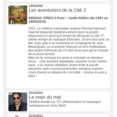
14/01/2016
Les aventuriers de la Cité Z
INDIANA JONES à Paris ! Apollo théâtre (du 14/01 au
29/05/2016)
1925. Le célèbre explorateur anglais Percival Harrison
Fawcett disparaît mystérieusement dans la jungle
amazonienne alors qu'il tentait de découvrir la cité "Z",
ultime vestige du mythique Eldorado. 10 ans plus tard, sa
fille Joan, part à sa recherche en compagnie de Jack
Beauregard, un aventurier français un brin mythomane,
tout autant intéressé par l'or des Incas que par le charme
de la jeune femme.
Mais ils ne sont pas les seuls à convoiter ce fabuleux
trésor... Une aventure trépidante, inspirée d’une histoire
vraie, à la croisée d'Indiana Jones et de la bande
dessinée, avec courses poursuites, tombeau lugubre,
crash d'avion et attaque de crocodile... comme si vous y
étiez !
15/12/2015
La main du mal
Téléfilm bientôt sur TF1 (Réanimation et massages
cardiaques sur Joey Starr)
01/12/2015