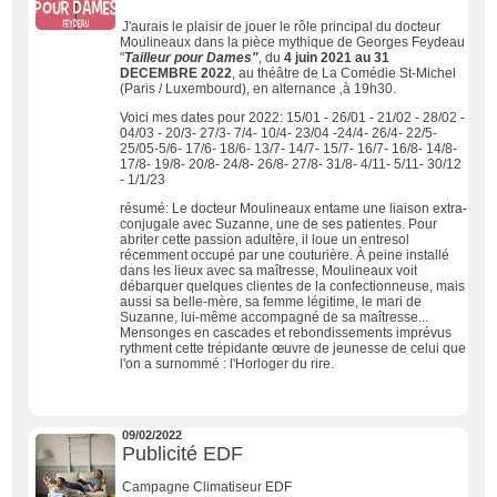
J'aurais le plaisir de jouer le rôle principal du docteur
Moulineaux dans la pièce mythique de Georges Feydeau
"
Tailleur pour Dames"
, du
4 juin 2021 au 31
DECEMBRE 2022
, au théâtre de La Comédie St-Michel
(Paris / Luxembourd), en alternance ,à 19h30.
Voici mes dates pour 2022: 15/01 - 26/01 - 21/02 - 28/02 -
04/03 - 20/3- 27/3- 7/4- 10/4- 23/04 -24/4- 26/4- 22/5-
25/05-5/6- 17/6- 18/6- 13/7- 14/7- 15/7- 16/7- 16/8- 14/8-
17/8- 19/8- 20/8- 24/8- 26/8- 27/8- 31/8- 4/11- 5/11- 30/12
- 1/1/23
résumé: Le docteur Moulineaux entame une liaison extra-
conjugale avec Suzanne, une de ses patientes. Pour
abriter cette passion adultère, il loue un entresol
récemment occupé par une couturière. À peine installé
dans les lieux avec sa maîtresse, Moulineaux voit
débarquer quelques clientes de la confectionneuse, mais
aussi sa belle-mère, sa femme légitime, le mari de
Suzanne, lui-même accompagné de sa maîtresse...
Mensonges en cascades et rebondissements imprévus
rythment cette trépidante œuvre de jeunesse de celui que
l'on a surnommé : l'Horloger du rire.
09/02/2022
Publicité EDF
Campagne Climatiseur EDF