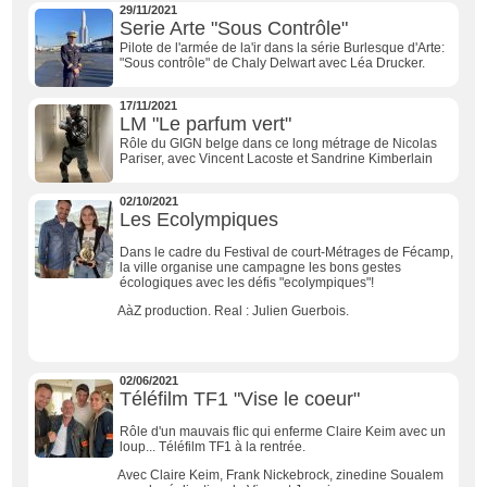
29/11/2021
Serie Arte "Sous Contrôle"
Pilote de l'armée de la'ir dans la série Burlesque d'Arte:
"Sous contrôle" de Chaly Delwart avec Léa Drucker.
17/11/2021
LM "Le parfum vert"
Rôle du GIGN belge dans ce long métrage de Nicolas
Pariser, avec Vincent Lacoste et Sandrine Kimberlain
02/10/2021
Les Ecolympiques
Dans le cadre du Festival de court-Métrages de Fécamp,
la ville organise une campagne les bons gestes
écologiques avec les défis "ecolympiques"!
AàZ production. Real : Julien Guerbois.
02/06/2021
Téléfilm TF1 "Vise le coeur"
Rôle d'un mauvais flic qui enferme Claire Keim avec un
loup... Téléfilm TF1 à la rentrée.
Avec Claire Keim, Frank Nickebrock, zinedine Soualem