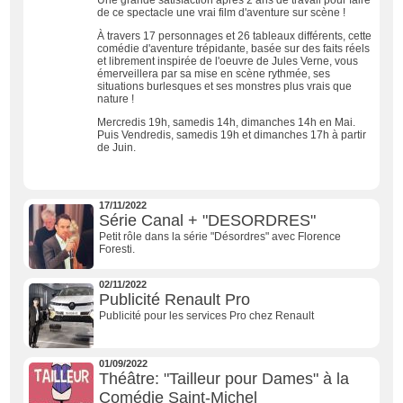
Une grande satisfaction après 2 ans de travail pour faire
de ce spectacle une vrai film d'aventure sur scène !
À travers 17 personnages et 26 tableaux différents, cette
comédie d'aventure trépidante, basée sur des faits réels
et librement inspirée de l'oeuvre de Jules Verne, vous
émerveillera par sa mise en scène rythmée, ses
situations burlesques et ses monstres plus vrais que
nature !
Mercredis 19h, samedis 14h, dimanches 14h en Mai.
Puis Vendredis, samedis 19h et dimanches 17h à partir
de Juin.
17/11/2022
Série Canal + "DESORDRES"
Petit rôle dans la série "Désordres" avec Florence
Foresti.
02/11/2022
Publicité Renault Pro
Publicité pour les services Pro chez Renault
01/09/2022
Théâtre: "Tailleur pour Dames" à la
Comédie Saint-Michel