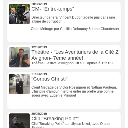
28/08/2019
CM- "Entre-temps"
Directeur général Vincent Dupontadelle pris dans une
affaire de corruption...
Court Métrage par
Cecillia Delaunay & Irene Chandeson.
12/07/2019
Théâtre - "Les Aventuriers de la Cité Z"
Avignon- 7eme année!
Théâtre- Festival d'Avignon Off au Capitole à 15h15 !
21/06/2019
"Corpus Christi"
Court Métrage de Victor Rossignon et Nathan Pauleau.
L'histoire d'amour interdite entre un prêtre une bonne
soeur avec Eugénie Minguet
30/05/2019
Clip "Breaking Point"
Clip "Breaking Point" par Ulysse Nizet, avec Orane
Florinda