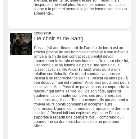
Melissa, la trentaine, tente d'écrire son roman mais
l'inspiration ne vient plus. Au même moment, un facteur
sonne à la porte et menace la jeune femme sans raison
apparente...
12/03/2016
De chair et de Sang
Pascal (40 ans, lieutenant de l’armée de terre) est un
officier proche de ses hommes et attaché à son métier. Il
arrive à la fin de son contrat et va bientôt devoir
abandonner le terrain et ses hommes. De retour chez lui,
il apprend que sa femme est partie une semaine, le
laissant avec sa fille Alice (17 ans), avec qui il a une
relation conflictuelle. Ce départ soudain va pousser
Pascal à se rapprocher de sa fille. Pascal va alors peu à
peu découvrir qui est vraiment Alice, ses gouts, ses peurs,
ses envies. Mais Pascal ne parvient pas à comprendre la
rancœur qui hante sa fille, qui, de son côté, apprend
également à connaitre son père, ses problèmes, ses
failles, ses angoisses. Tout doucement, ils parviennent à
trouver leurs points communs et accepter leurs
différences. L’appel de l’armée qui propose une dernière
mission à Pascal fait tout exploser. Alors que Pascal
s'apprête à repartir une dernière fois, il comprend qu’il
abandonne sa dernière chance d'être un père pour
Alice...