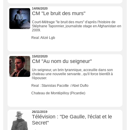
14/06/2020
CM "Le bruit des murs"
Court-Métrage "le bruit des murs" d'après l'histoire de
Stéphane Taponnier, journaliste otage en Afghanistan en
2009.
Real: Alizé Lgb
15/02/2020
CM "Au nom du seigneur"
Un seigneur, un brin tyrannique, acceuille dans son
chateau une nouvelle servante...qu'il force bientôt à
l'épouser.
Real : Stanislas Pacotte / Abel Duflo
Chateau de Montépilloy (Picardie)
26/11/2019
Télévision : "De Gaulle, l'éclat et le
Secret"