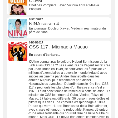
CLEM
Chef des Pompiers... avec Victoria Abril et Maeva
Pasqueli.
05/11/2017
NINA saison 4
En tournage. Docteur Xavier. Médecin réanimateur du
père de Nina.
01/09/2017
OSS 117 : Micmac à Macao
En cours d'écriture...
QUI
ne connait pas le célèbre Hubert Bonnisseur de la
Bath alias OSS 117? Les aventures de l'agent secret crée
par Jean Bruce en 1949, se sont vendues à plus de 75
millions d'exemplaires à travers le monde! Adapté avec
succès au cinéma par André Hunnebelle dans les
années 60 puis, plus récemment par Michel
Hazanavicius avec Jean Dujardin dans le rôle titre, OSS
117 a peu foulé les planches d'un théâtre si ce n'est en
1961. Il était donc temps de remédier à cette situation!
La
mission de OSS le mènera à Cuba, Venise, Tokyo et
Macao. 27 tableaux différents, 36 personnages drôles et
pittoresques dans une comédie d'espionnage à 100 à
l'heure qui verra Hubert Bonnisseur de la Bath affronter,
avec classe et humour, le redoutable, Karpov, détenteur
d'une arme terrifiante qui pourrait faire de lui le Maître du
monde. Mais OSS 117 devra également compter avec la