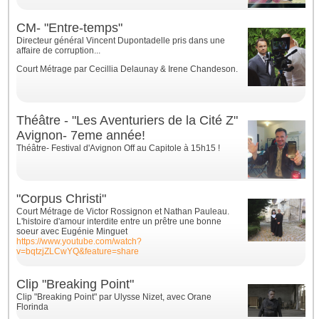
CM- "Entre-temps"
Directeur général Vincent Dupontadelle pris dans une
affaire de corruption...
Court Métrage par
Cecillia Delaunay & Irene Chandeson.
Théâtre - "Les Aventuriers de la Cité Z"
Avignon- 7eme année!
Théâtre- Festival d'Avignon Off au Capitole à 15h15 !
"Corpus Christi"
Court Métrage de Victor Rossignon et Nathan Pauleau.
L'histoire d'amour interdite entre un prêtre une bonne
soeur avec Eugénie Minguet
https://www.youtube.com/watch?
v=bqtzjZLCwYQ&feature=share
Clip "Breaking Point"
Clip "Breaking Point" par Ulysse Nizet, avec Orane
Florinda