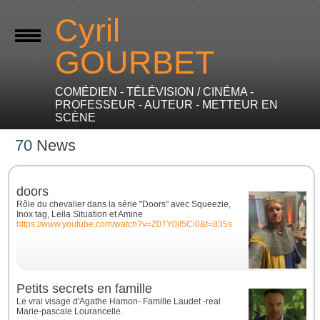
Cyril
GOURBET
COMÉDIEN - TÉLÉVISION / CINÉMA -
PROFESSEUR - AUTEUR - METTEUR EN
SCÈNE
70
News
doors
Rôle du chevalier dans la série "Doors" avec Squeezie,
Inox tag, Leila Situation et Amine
https://www.youtube.com/watch?v=Z0TY0lI5Ci0&t=835s
Petits secrets en famille
Le vrai visage d'Agathe Hamon- Famille Laudet -real
Marie-pascale Lourancelle.