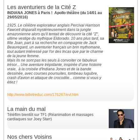
Les aventuriers de la Cité Z
INDIANA JONES à Paris ! Apollo théâtre (du 14/01 au
29/05/2016)
1925. Le célèbre explorateur anglais Percival Harrison
Fawcett disparaît mystérieusement dans la jungle
amazonienne alors qu'il tentait de découvrir la cité "Z",
ultime vestige du mythique Eldorado. 10 ans plus tard, sa
fille Joan, part à sa recherche en compagnie de Jack
Beauregard, un aventurier français un brin mythomane,
tout autant intéressé par l'or des Incas que par le charme
de la jeune femme.
Mais ils ne sont pas les seuls à convoiter ce fabuleux
trésor... Une aventure trépidante, inspirée d’une histoire
vraie, à la croisée d'Indiana Jones et de la bande
dessinée, avec courses poursuites, tombeau lugubre,
crash d'avion et attaque de crocodile... comme si vous y
étiez !
http://www.billetreduc.com/176267/evt.htm
La main du mal
Téléfilm bientôt sur TF1 (Réanimation et massages
cardiaques sur Joey Starr)
Nos chers Voisins