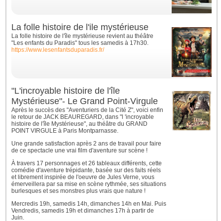
La folle histoire de l'ile mystérieuse
La folle histoire de l'île mystérieuse revient au théâtre
"Les enfants du Paradis" tous les samedis à 17h30.
https://www.lesenfantsduparadis.fr/
"L'incroyable histoire de l'île
Mystérieuse"- Le Grand Point-Virgule
Après le succès des "Aventuriers de la Cité Z", voici enfin
le retour de JACK BEAUREGARD, dans "l 'incroyable
histoire de l'île Mystérieuse", au théâtre du GRAND
POINT VIRGULE à Paris Montparnasse.
Une grande satisfaction après 2 ans de travail pour faire
de ce spectacle une vrai film d'aventure sur scène !
À travers 17 personnages et 26 tableaux différents, cette
comédie d'aventure trépidante, basée sur des faits réels
et librement inspirée de l'oeuvre de Jules Verne, vous
émerveillera par sa mise en scène rythmée, ses situations
burlesques et ses monstres plus vrais que nature !
Mercredis 19h, samedis 14h, dimanches 14h en Mai. Puis
Vendredis, samedis 19h et dimanches 17h à partir de
Juin.