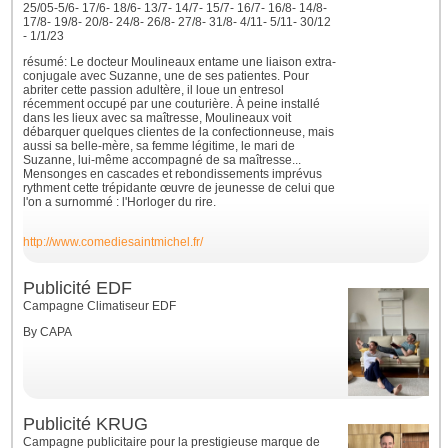
25/05-5/6- 17/6- 18/6- 13/7- 14/7- 15/7- 16/7- 16/8- 14/8-
17/8- 19/8- 20/8- 24/8- 26/8- 27/8- 31/8- 4/11- 5/11- 30/12
- 1/1/23
résumé: Le docteur Moulineaux entame une liaison extra-
conjugale avec Suzanne, une de ses patientes. Pour
abriter cette passion adultère, il loue un entresol
récemment occupé par une couturière. À peine installé
dans les lieux avec sa maîtresse, Moulineaux voit
débarquer quelques clientes de la confectionneuse, mais
aussi sa belle-mère, sa femme légitime, le mari de
Suzanne, lui-même accompagné de sa maîtresse...
Mensonges en cascades et rebondissements imprévus
rythment cette trépidante œuvre de jeunesse de celui que
l'on a surnommé : l'Horloger du rire.
http://www.comediesaintmichel.fr/
Publicité EDF
Campagne Climatiseur EDF
By CAPA
Publicité KRUG
Campagne publicitaire pour la prestigieuse marque de