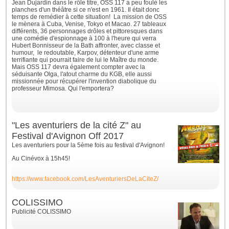
Jean Dujardin dans le rôle titre, OSS 117 a peu foulé les
planches d'un théâtre si ce n'est en 1961. Il était donc
temps de remédier à cette situation!
La mission de OSS
le mènera à Cuba, Venise, Tokyo et Macao. 27 tableaux
différents, 36 personnages drôles et pittoresques dans
une comédie d'espionnage à 100 à l'heure qui verra
Hubert Bonnisseur de la Bath affronter, avec classe et
humour, le redoutable, Karpov, détenteur d'une arme
terrifiante qui pourrait faire de lui le Maître du monde.
Mais OSS 117 devra également compter avec la
séduisante Olga, l'atout charme du KGB, elle aussi
missionnée pour récupérer l'invention diabolique du
professeur Mimosa. Qui l'emportera?
"Les aventuriers de la cité Z" au
Festival d'Avignon Off 2017
Les aventuriers pour la 5ème fois au festival d'Avignon!
Au Cinévox à 15h45!
https://www.facebook.com/LesAventuriersDeLaCiteZ/
COLISSIMO
Publicité COLISSIMO