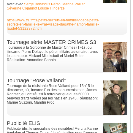
avec
avec
Serge Bonafous Perso
Jeanne Pailler
Séverine Cojannot
Louise Hinderze
https://www.tf1.fr/tf1/petits-secrets-en-famille/videos/petits-
secrets-en-famille-le-vrai-visage-dagathe-hamon-famille-
laudet-53122372.html
Tournage série MASTER CRIMES S3
Tournage à la Sorbonne de Master Crimes (TF1) , où
j'incarne Pierre Delaye, le père militaire autoritaire, avec
le talentueux Mickael Mittekstadt et Muriel Robin.
Réalisation: Amandine Bonnin.
Tournage "Rose Valland"
Tournage de la résistante Rose Valland pour 13h15 le
dimanche, où j'incarne l'un des monuments men, James
Rorimer, qui ont réussi à retrouver quelques 60000
oeuvres d'arts volées par les nazis en 1945. Réalisation:
Marine Suzzoni. Mandiri Prod
Publicité ELIS
Publicité Elis, le spécialiste des nuisibles! Merci à Karine
Ventalon et Thomas Druez à la réalisation pour l'agence