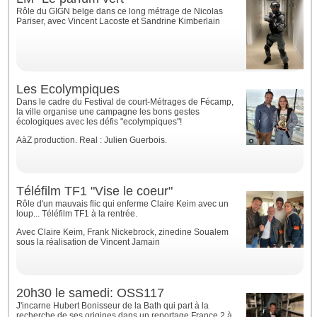
Rôle du GIGN belge dans ce long métrage de Nicolas
Pariser, avec Vincent Lacoste et Sandrine Kimberlain
Les Ecolympiques
Dans le cadre du Festival de court-Métrages de Fécamp,
la ville organise une campagne les bons gestes
écologiques avec les défis "ecolympiques"!
AàZ production. Real : Julien Guerbois.
Téléfilm TF1 "Vise le coeur"
Rôle d'un mauvais flic qui enferme Claire Keim avec un
loup... Téléfilm TF1 à la rentrée.
Avec Claire Keim, Frank Nickebrock, zinedine Soualem
sous la réalisation de Vincent Jamain
20h30 le samedi: OSS117
J'incarne Hubert Bonisseur de la Bath qui part à la
recherche de ses origines dans un reportage France 2 à