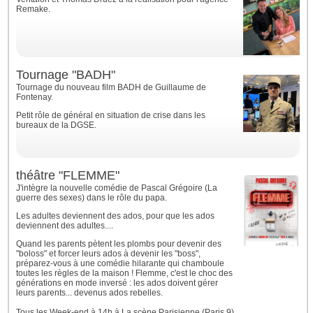
Remake.
Tournage "BADH"
Tournage du nouveau film BADH de Guillaume de
Fontenay.
Petit rôle de général en situation de crise dans les
bureaux de la DGSE.
théâtre "FLEMME"
J'intègre la nouvelle comédie de Pascal Grégoire (La
guerre des sexes) dans le rôle du papa.
Les adultes deviennent des ados, pour que les ados
deviennent des adultes....
Quand les parents pètent les plombs pour devenir des
"boloss" et forcer leurs ados à devenir les "boss",
préparez-vous à une comédie hilarante qui chamboule
toutes les règles de la maison ! Flemme, c'est le choc des
générations en mode inversé : les ados doivent gérer
leurs parents... devenus ados rebelles.
Tous les Week-end à 14h à La scène Parisienne (Paris 9)