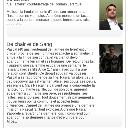
"Le Facteur", court-Métrage de Romain Lafargue.
Melissa, la trentaine, tente d'écrire son roman mais
l'inspiration ne vient plus. Au même moment, un facteur
sonne à la porte et menace la jeune femme sans raison
apparente...
De chair et de Sang
Pascal (40 ans, lieutenant de l’armée de terre) est un
officier proche de ses hommes et attaché à son métier. Il
arrive à la fin de son contrat et va bientôt devoir
abandonner le terrain et ses hommes. De retour chez lui,
il apprend que sa femme est partie une semaine, le
laissant avec sa fille Alice (17 ans), avec qui il a une
relation conflictuelle. Ce départ soudain va pousser
Pascal à se rapprocher de sa fille. Pascal va alors peu à
peu découvrir qui est vraiment Alice, ses gouts, ses peurs,
ses envies. Mais Pascal ne parvient pas à comprendre la
rancœur qui hante sa fille, qui, de son côté, apprend
également à connaitre son père, ses problèmes, ses
failles, ses angoisses. Tout doucement, ils parviennent à
trouver leurs points communs et accepter leurs
différences. L’appel de l’armée qui propose une dernière
mission à Pascal fait tout exploser. Alors que Pascal
s'apprête à repartir une dernière fois, il comprend qu’il
abandonne sa dernière chance d'être un père pour
Alice...