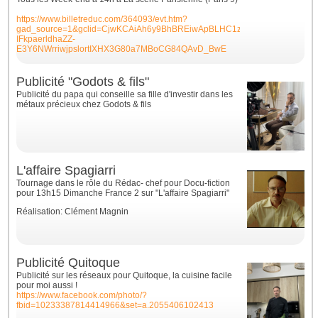
https://www.billetreduc.com/364093/evt.htm?
gad_source=1&gclid=CjwKCAiAh6y9BhBREiwApBLHC1zp7WijEQ-
IFkpaerldhaZZ-
E3Y6NWrriwjpslortIXHX3G80a7MBoCG84QAvD_BwE
Publicité "Godots & fils"
Publicité du papa qui conseille sa fille d'investir dans les
métaux précieux chez Godots & fils
L'affaire Spagiarri
Tournage dans le rôle du Rédac- chef pour Docu-fiction
pour 13h15 Dimanche France 2 sur "L'affaire Spagiarri"
Réalisation: Clément Magnin
Publicité Quitoque
Publicité sur les réseaux pour Quitoque, la cuisine facile
pour moi aussi !
https://www.facebook.com/photo/?
fbid=10233387814414966&set=a.2055406102413