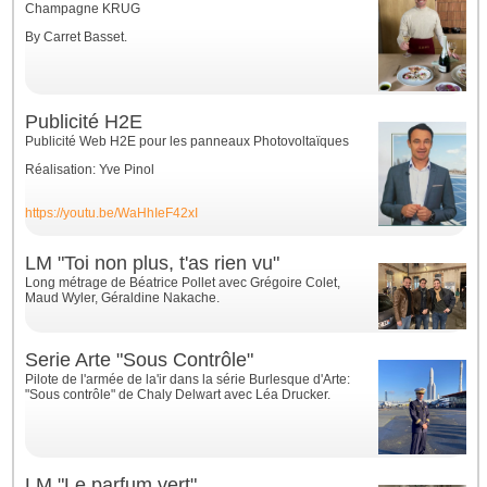
Champagne KRUG
By Carret Basset.
Publicité H2E
Publicité Web H2E pour les panneaux Photovoltaïques
Réalisation: Yve Pinol
https://youtu.be/WaHhIeF42xI
LM "Toi non plus, t'as rien vu"
Long métrage de Béatrice Pollet avec Grégoire Colet,
Maud Wyler, Géraldine Nakache
.
Serie Arte "Sous Contrôle"
Pilote de l'armée de la'ir dans la série Burlesque d'Arte:
"Sous contrôle" de Chaly Delwart avec Léa Drucker.
LM "Le parfum vert"