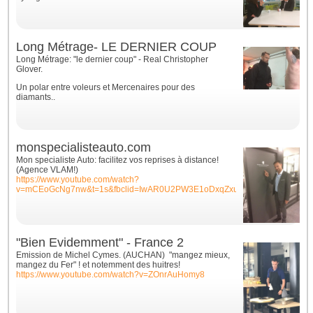
Long Métrage- LE DERNIER COUP
Long Métrage: "le dernier coup" - Real Christopher
Glover.
Un polar entre voleurs et Mercenaires pour des
diamants..
monspecialisteauto.com
Mon specialiste Auto: facilitez vos reprises à distance!
(Agence VLAM!)
https://www.youtube.com/watch?
v=mCEoGcNg7nw&t=1s&fbclid=IwAR0U2PW3E1oDxqZxuQvLsr_y6WU1VTAr
"Bien Evidemment" - France 2
Emission de Michel Cymes. (AUCHAN) "mangez mieux,
mangez du Fer" ! et notemment des huitres!
https://www.youtube.com/watch?v=ZOnrAuHomy8