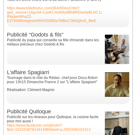
https://www.billetreduc.com/364093/evt.htm?
gad_source=1&gclid=CjwKCAiAh6y9BhBREiwApBLHC1zp7WijEQ-
IFkpaerldhaZZ-
E3Y6NWrriwjpslortIXHX3G80a7MBoCG84QAvD_BwE
Publicité "Godots & fils"
Publicité du papa qui conseille sa fille d'investir dans les
métaux précieux chez Godots & fils
L'affaire Spagiarri
Tournage dans le rôle du Rédac- chef pour Docu-fiction
pour 13h15 Dimanche France 2 sur "L'affaire Spagiarri"
Réalisation: Clément Magnin
Publicité Quitoque
Publicité sur les réseaux pour Quitoque, la cuisine facile
pour moi aussi !
https://www.facebook.com/photo/?
fbid=10233387814414966&set=a.2055406102413