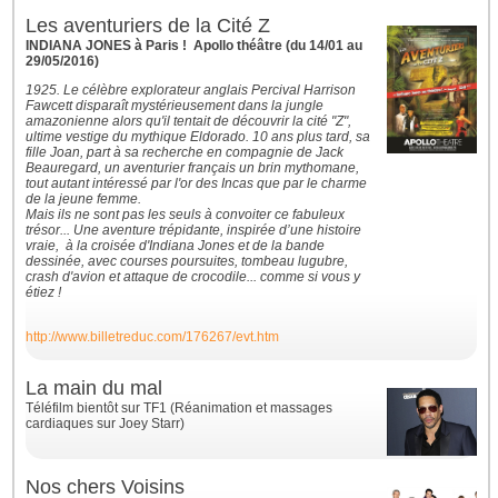
Les aventuriers de la Cité Z
INDIANA JONES à Paris ! Apollo théâtre (du 14/01 au
29/05/2016)
1925. Le célèbre explorateur anglais Percival Harrison
Fawcett disparaît mystérieusement dans la jungle
amazonienne alors qu'il tentait de découvrir la cité "Z",
ultime vestige du mythique Eldorado. 10 ans plus tard, sa
fille Joan, part à sa recherche en compagnie de Jack
Beauregard, un aventurier français un brin mythomane,
tout autant intéressé par l'or des Incas que par le charme
de la jeune femme.
Mais ils ne sont pas les seuls à convoiter ce fabuleux
trésor... Une aventure trépidante, inspirée d’une histoire
vraie, à la croisée d'Indiana Jones et de la bande
dessinée, avec courses poursuites, tombeau lugubre,
crash d'avion et attaque de crocodile... comme si vous y
étiez !
http://www.billetreduc.com/176267/evt.htm
La main du mal
Téléfilm bientôt sur TF1 (Réanimation et massages
cardiaques sur Joey Starr)
Nos chers Voisins