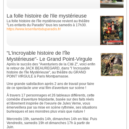
La folle histoire de l'ile mystérieuse
La folle histoire de l'île mystérieuse revient au théâtre
"Les enfants du Paradis" tous les samedis à 17h30.
https://www.lesenfantsduparadis.fr/
"L'incroyable histoire de l'île
Mystérieuse"- Le Grand Point-Virgule
Après le succès des "Aventuriers de la Cité Z", voici enfin
le retour de JACK BEAUREGARD, dans "l 'incroyable
histoire de l'île Mystérieuse", au théâtre du GRAND
POINT VIRGULE à Paris Montparnasse.
Une grande satisfaction après 2 ans de travail pour faire
de ce spectacle une vrai film d'aventure sur scène !
À travers 17 personnages et 26 tableaux différents, cette
comédie d'aventure trépidante, basée sur des faits réels
et librement inspirée de l'oeuvre de Jules Verne, vous
émerveillera par sa mise en scène rythmée, ses situations
burlesques et ses monstres plus vrais que nature !
Mercredis 19h, samedis 14h, dimanches 14h en Mai. Puis
Vendredis, samedis 19h et dimanches 17h à partir de
Juin.