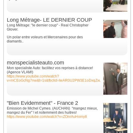
Long Métrage- LE DERNIER COUP
Long Métrage: "le dernier coup" - Real Christopher
Glover.
Un polar entre voleurs et Mercenaires pour des
diamants..
monspecialisteauto.com
Mon specialiste Auto: facilitez vos reprises à distance!
(Agence VLAM!)
https://www.youtube.com/watch?
v=mCEoGcNg7nw&t=1s&fbclid=IwAR0U2PW3E1oDxqZxuQvLsr_y6WU1VTAr
"Bien Evidemment" - France 2
Emission de Michel Cymes. (AUCHAN) "mangez mieux,
mangez du Fer" ! et notemment des huitres!
https://www.youtube.com/watch?v=ZOnrAuHomy8