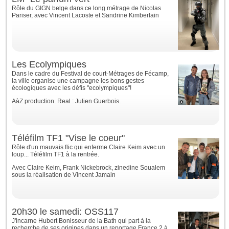
Rôle du GIGN belge dans ce long métrage de Nicolas
Pariser, avec Vincent Lacoste et Sandrine Kimberlain
Les Ecolympiques
Dans le cadre du Festival de court-Métrages de Fécamp,
la ville organise une campagne les bons gestes
écologiques avec les défis "ecolympiques"!
AàZ production. Real : Julien Guerbois.
Téléfilm TF1 "Vise le coeur"
Rôle d'un mauvais flic qui enferme Claire Keim avec un
loup... Téléfilm TF1 à la rentrée.
Avec Claire Keim, Frank Nickebrock, zinedine Soualem
sous la réalisation de Vincent Jamain
20h30 le samedi: OSS117
J'incarne Hubert Bonisseur de la Bath qui part à la
recherche de ses origines dans un reportage France 2 à