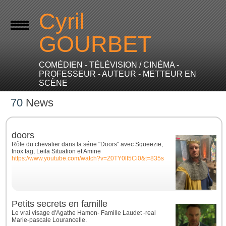
Cyril
GOURBET
COMÉDIEN - TÉLÉVISION / CINÉMA -
PROFESSEUR - AUTEUR - METTEUR EN
SCÈNE
70
News
doors
Rôle du chevalier dans la série "Doors" avec Squeezie,
Inox tag, Leila Situation et Amine
https://www.youtube.com/watch?v=Z0TY0lI5Ci0&t=835s
Petits secrets en famille
Le vrai visage d'Agathe Hamon- Famille Laudet -real
Marie-pascale Lourancelle.