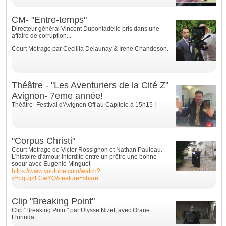
CM- "Entre-temps"
Directeur général Vincent Dupontadelle pris dans une
affaire de corruption...
Court Métrage par
Cecillia Delaunay & Irene Chandeson.
Théâtre - "Les Aventuriers de la Cité Z"
Avignon- 7eme année!
Théâtre- Festival d'Avignon Off au Capitole à 15h15 !
"Corpus Christi"
Court Métrage de Victor Rossignon et Nathan Pauleau.
L'histoire d'amour interdite entre un prêtre une bonne
soeur avec Eugénie Minguet
https://www.youtube.com/watch?
v=bqtzjZLCwYQ&feature=share
Clip "Breaking Point"
Clip "Breaking Point" par Ulysse Nizet, avec Orane
Florinda