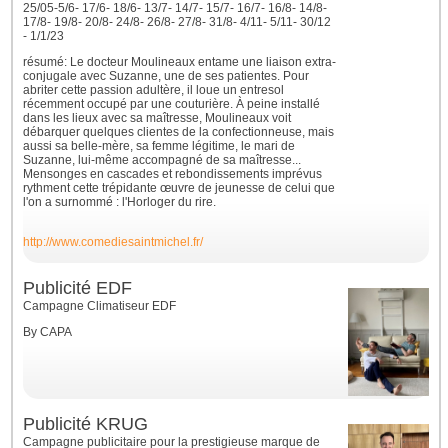
25/05-5/6- 17/6- 18/6- 13/7- 14/7- 15/7- 16/7- 16/8- 14/8-
17/8- 19/8- 20/8- 24/8- 26/8- 27/8- 31/8- 4/11- 5/11- 30/12
- 1/1/23
résumé: Le docteur Moulineaux entame une liaison extra-
conjugale avec Suzanne, une de ses patientes. Pour
abriter cette passion adultère, il loue un entresol
récemment occupé par une couturière. À peine installé
dans les lieux avec sa maîtresse, Moulineaux voit
débarquer quelques clientes de la confectionneuse, mais
aussi sa belle-mère, sa femme légitime, le mari de
Suzanne, lui-même accompagné de sa maîtresse...
Mensonges en cascades et rebondissements imprévus
rythment cette trépidante œuvre de jeunesse de celui que
l'on a surnommé : l'Horloger du rire.
http://www.comediesaintmichel.fr/
Publicité EDF
Campagne Climatiseur EDF
By CAPA
Publicité KRUG
Campagne publicitaire pour la prestigieuse marque de