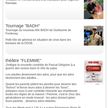
Remake.
Tournage "BADH"
Tournage du nouveau film BADH de Guillaume de
Fontenay.
Petit rôle de général en situation de crise dans les
bureaux de la DGSE.
théâtre "FLEMME"
J'intègre la nouvelle comédie de Pascal Grégoire (La
guerre des sexes) dans le rôle du papa.
Les adultes deviennent des ados, pour que les ados
deviennent des adultes....
Quand les parents pètent les plombs pour devenir des
"boloss" et forcer leurs ados à devenir les "boss",
préparez-vous à une comédie hilarante qui chamboule
toutes les règles de la maison ! Flemme, c'est le choc des
générations en mode inversé : les ados doivent gérer
leurs parents... devenus ados rebelles.
Tous les Week-end à 14h à La scène Parisienne (Paris 9)