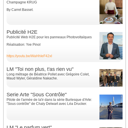
Champagne KRUG
By Carret Basset.
Publicité H2E
Publicité Web H2E pour les panneaux Photovoltaïques
Réalisation: Yve Pinol
https://youtu.be/WaHhIeF42xI
LM "Toi non plus, t'as rien vu"
Long métrage de Béatrice Pollet avec Grégoire Colet,
Maud Wyler, Géraldine Nakache
.
Serie Arte "Sous Contrôle"
Pilote de l'armée de la'ir dans la série Burlesque d'Arte:
"Sous contrôle" de Chaly Delwart avec Léa Drucker.
LM "Le parfum vert"