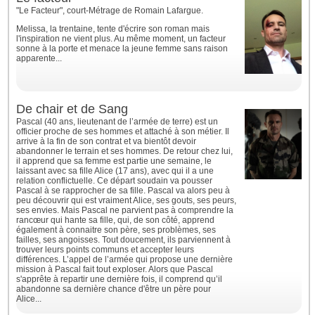
"Le Facteur", court-Métrage de Romain Lafargue.
Melissa, la trentaine, tente d'écrire son roman mais
l'inspiration ne vient plus. Au même moment, un facteur
sonne à la porte et menace la jeune femme sans raison
apparente...
De chair et de Sang
Pascal (40 ans, lieutenant de l’armée de terre) est un
officier proche de ses hommes et attaché à son métier. Il
arrive à la fin de son contrat et va bientôt devoir
abandonner le terrain et ses hommes. De retour chez lui,
il apprend que sa femme est partie une semaine, le
laissant avec sa fille Alice (17 ans), avec qui il a une
relation conflictuelle. Ce départ soudain va pousser
Pascal à se rapprocher de sa fille. Pascal va alors peu à
peu découvrir qui est vraiment Alice, ses gouts, ses peurs,
ses envies. Mais Pascal ne parvient pas à comprendre la
rancœur qui hante sa fille, qui, de son côté, apprend
également à connaitre son père, ses problèmes, ses
failles, ses angoisses. Tout doucement, ils parviennent à
trouver leurs points communs et accepter leurs
différences. L’appel de l’armée qui propose une dernière
mission à Pascal fait tout exploser. Alors que Pascal
s'apprête à repartir une dernière fois, il comprend qu’il
abandonne sa dernière chance d'être un père pour
Alice...