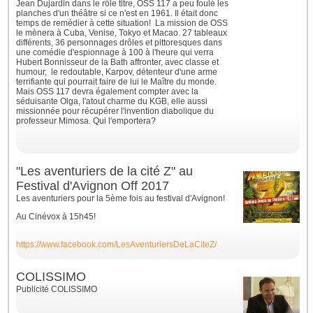
Jean Dujardin dans le rôle titre, OSS 117 a peu foulé les
planches d'un théâtre si ce n'est en 1961. Il était donc
temps de remédier à cette situation!
La mission de OSS
le mènera à Cuba, Venise, Tokyo et Macao. 27 tableaux
différents, 36 personnages drôles et pittoresques dans
une comédie d'espionnage à 100 à l'heure qui verra
Hubert Bonnisseur de la Bath affronter, avec classe et
humour, le redoutable, Karpov, détenteur d'une arme
terrifiante qui pourrait faire de lui le Maître du monde.
Mais OSS 117 devra également compter avec la
séduisante Olga, l'atout charme du KGB, elle aussi
missionnée pour récupérer l'invention diabolique du
professeur Mimosa. Qui l'emportera?
"Les aventuriers de la cité Z" au
Festival d'Avignon Off 2017
Les aventuriers pour la 5ème fois au festival d'Avignon!
Au Cinévox à 15h45!
https://www.facebook.com/LesAventuriersDeLaCiteZ/
COLISSIMO
Publicité COLISSIMO