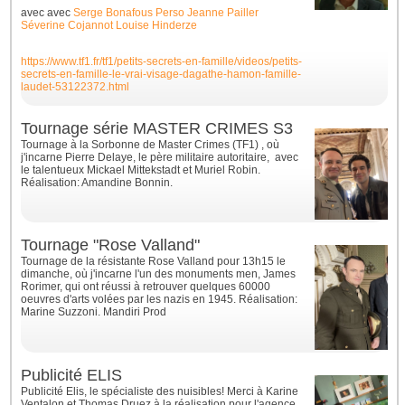
avec
avec
Serge Bonafous Perso
Jeanne Pailler
Séverine Cojannot
Louise Hinderze
https://www.tf1.fr/tf1/petits-secrets-en-famille/videos/petits-
secrets-en-famille-le-vrai-visage-dagathe-hamon-famille-
laudet-53122372.html
Tournage série MASTER CRIMES S3
Tournage à la Sorbonne de Master Crimes (TF1) , où
j'incarne Pierre Delaye, le père militaire autoritaire, avec
le talentueux Mickael Mittekstadt et Muriel Robin.
Réalisation: Amandine Bonnin.
Tournage "Rose Valland"
Tournage de la résistante Rose Valland pour 13h15 le
dimanche, où j'incarne l'un des monuments men, James
Rorimer, qui ont réussi à retrouver quelques 60000
oeuvres d'arts volées par les nazis en 1945. Réalisation:
Marine Suzzoni. Mandiri Prod
Publicité ELIS
Publicité Elis, le spécialiste des nuisibles! Merci à Karine
Ventalon et Thomas Druez à la réalisation pour l'agence