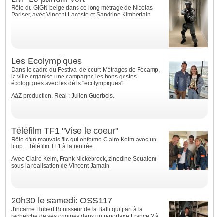
Rôle du GIGN belge dans ce long métrage de Nicolas
Pariser, avec Vincent Lacoste et Sandrine Kimberlain
Les Ecolympiques
Dans le cadre du Festival de court-Métrages de Fécamp,
la ville organise une campagne les bons gestes
écologiques avec les défis "ecolympiques"!
AàZ production. Real : Julien Guerbois.
Téléfilm TF1 "Vise le coeur"
Rôle d'un mauvais flic qui enferme Claire Keim avec un
loup... Téléfilm TF1 à la rentrée.
Avec Claire Keim, Frank Nickebrock, zinedine Soualem
sous la réalisation de Vincent Jamain
20h30 le samedi: OSS117
J'incarne Hubert Bonisseur de la Bath qui part à la
recherche de ses origines dans un reportage France 2 à