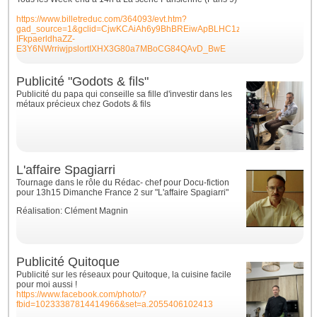
https://www.billetreduc.com/364093/evt.htm?
gad_source=1&gclid=CjwKCAiAh6y9BhBREiwApBLHC1zp7WijEQ-
IFkpaerldhaZZ-
E3Y6NWrriwjpslortIXHX3G80a7MBoCG84QAvD_BwE
Publicité "Godots & fils"
Publicité du papa qui conseille sa fille d'investir dans les
métaux précieux chez Godots & fils
L'affaire Spagiarri
Tournage dans le rôle du Rédac- chef pour Docu-fiction
pour 13h15 Dimanche France 2 sur "L'affaire Spagiarri"
Réalisation: Clément Magnin
Publicité Quitoque
Publicité sur les réseaux pour Quitoque, la cuisine facile
pour moi aussi !
https://www.facebook.com/photo/?
fbid=10233387814414966&set=a.2055406102413