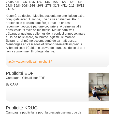
25/05-5/6- 17/6- 18/6- 13/7- 14/7- 15/7- 16/7- 16/8- 14/8-
17/8- 19/8- 20/8- 24/8- 26/8- 27/8- 31/8- 4/11- 5/11- 30/12
- 1/1/23
résumé: Le docteur Moulineaux entame une liaison extra-
conjugale avec Suzanne, une de ses patientes. Pour
abriter cette passion adultère, il loue un entresol
récemment occupé par une couturière. À peine installé
dans les lieux avec sa maîtresse, Moulineaux voit
débarquer quelques clientes de la confectionneuse, mais
aussi sa belle-mère, sa femme légitime, le mari de
Suzanne, lui-même accompagné de sa maîtresse...
Mensonges en cascades et rebondissements imprévus
rythment cette trépidante œuvre de jeunesse de celui que
l'on a surnommé : l'Horloger du rire.
http://www.comediesaintmichel.fr/
Publicité EDF
Campagne Climatiseur EDF
By CAPA
Publicité KRUG
Campagne publicitaire pour la prestigieuse marque de