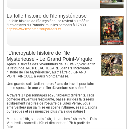
La folle histoire de l'ile mystérieuse
La folle histoire de l'île mystérieuse revient au théâtre
"Les enfants du Paradis" tous les samedis à 17h30.
https://www.lesenfantsduparadis.fr/
"L'incroyable histoire de l'île
Mystérieuse"- Le Grand Point-Virgule
Après le succès des "Aventuriers de la Cité Z", voici enfin
le retour de JACK BEAUREGARD, dans "l 'incroyable
histoire de l'île Mystérieuse", au théâtre du GRAND
POINT VIRGULE à Paris Montparnasse.
Une grande satisfaction après 2 ans de travail pour faire
de ce spectacle une vrai film d'aventure sur scène !
À travers 17 personnages et 26 tableaux différents, cette
comédie d'aventure trépidante, basée sur des faits réels
et librement inspirée de l'oeuvre de Jules Verne, vous
émerveillera par sa mise en scène rythmée, ses situations
burlesques et ses monstres plus vrais que nature !
Mercredis 19h, samedis 14h, dimanches 14h en Mai. Puis
Vendredis, samedis 19h et dimanches 17h à partir de
Juin.