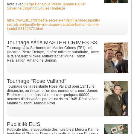
avec
avec
Serge Bonafous Perso
Jeanne Pailler
Séverine Cojannot
Louise Hinderze
https://www.tf1.fr/tf1/petits-secrets-en-famille/videos/petits-
secrets-en-famille-le-vrai-visage-dagathe-hamon-famille-
laudet-53122372.html
Tournage série MASTER CRIMES S3
Tournage à la Sorbonne de Master Crimes (TF1) , où
j'incarne Pierre Delaye, le père militaire autoritaire, avec
le talentueux Mickael Mittekstadt et Muriel Robin.
Réalisation: Amandine Bonnin.
Tournage "Rose Valland"
Tournage de la résistante Rose Valland pour 13h15 le
dimanche, où j'incarne l'un des monuments men, James
Rorimer, qui ont réussi à retrouver quelques 60000
oeuvres d'arts volées par les nazis en 1945. Réalisation:
Marine Suzzoni. Mandiri Prod
Publicité ELIS
Publicité Elis, le spécialiste des nuisibles! Merci à Karine
Ventalon et Thomas Druez à la réalisation pour l'agence