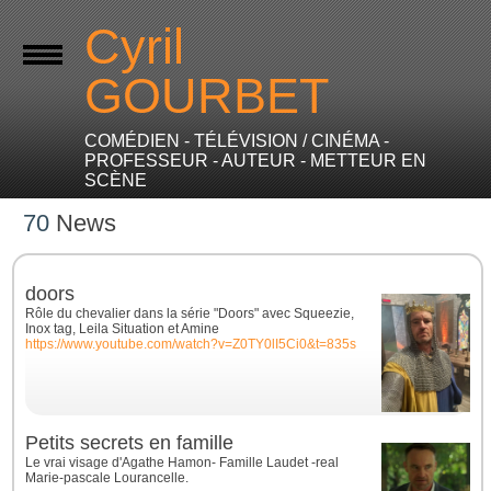
Cyril
GOURBET
COMÉDIEN - TÉLÉVISION / CINÉMA -
PROFESSEUR - AUTEUR - METTEUR EN
SCÈNE
70
News
doors
Rôle du chevalier dans la série "Doors" avec Squeezie,
Inox tag, Leila Situation et Amine
https://www.youtube.com/watch?v=Z0TY0lI5Ci0&t=835s
Petits secrets en famille
Le vrai visage d'Agathe Hamon- Famille Laudet -real
Marie-pascale Lourancelle.