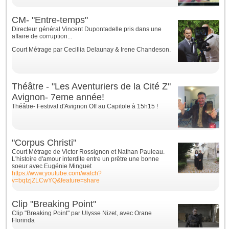
CM- "Entre-temps"
Directeur général Vincent Dupontadelle pris dans une
affaire de corruption...
Court Métrage par
Cecillia Delaunay & Irene Chandeson.
Théâtre - "Les Aventuriers de la Cité Z"
Avignon- 7eme année!
Théâtre- Festival d'Avignon Off au Capitole à 15h15 !
"Corpus Christi"
Court Métrage de Victor Rossignon et Nathan Pauleau.
L'histoire d'amour interdite entre un prêtre une bonne
soeur avec Eugénie Minguet
https://www.youtube.com/watch?
v=bqtzjZLCwYQ&feature=share
Clip "Breaking Point"
Clip "Breaking Point" par Ulysse Nizet, avec Orane
Florinda