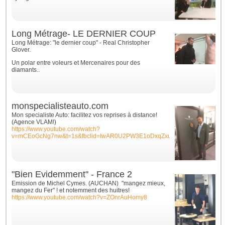
Long Métrage- LE DERNIER COUP
Long Métrage: "le dernier coup" - Real Christopher
Glover.
Un polar entre voleurs et Mercenaires pour des
diamants..
monspecialisteauto.com
Mon specialiste Auto: facilitez vos reprises à distance!
(Agence VLAM!)
https://www.youtube.com/watch?
v=mCEoGcNg7nw&t=1s&fbclid=IwAR0U2PW3E1oDxqZxuQvLsr_y6WU1VTAr
"Bien Evidemment" - France 2
Emission de Michel Cymes. (AUCHAN) "mangez mieux,
mangez du Fer" ! et notemment des huitres!
https://www.youtube.com/watch?v=ZOnrAuHomy8