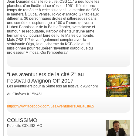
Jean Dujardin dans le rôle titre, OSS 117 a peu foulé les
planches d'un théâtre si ce n'est en 1961. Il était donc
temps de remédier à cette situation!
La mission de OSS
le mènera à Cuba, Venise, Tokyo et Macao. 27 tableaux
différents, 36 personnages drôles et pittoresques dans
une comédie d'espionnage à 100 à l'heure qui verra
Hubert Bonnisseur de la Bath affronter, avec classe et
humour, le redoutable, Karpov, détenteur d'une arme
terrifiante qui pourrait faire de lui le Maître du monde.
Mais OSS 117 devra également compter avec la
séduisante Olga, l'atout charme du KGB, elle aussi
missionnée pour récupérer l'invention diabolique du
professeur Mimosa. Qui l'emportera?
"Les aventuriers de la cité Z" au
Festival d'Avignon Off 2017
Les aventuriers pour la 5ème fois au festival d'Avignon!
Au Cinévox à 15h45!
https://www.facebook.com/LesAventuriersDeLaCiteZ/
COLISSIMO
Publicité COLISSIMO