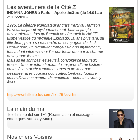
Les aventuriers de la Cité Z
INDIANA JONES à Paris ! Apollo théâtre (du 14/01 au
29/05/2016)
1925. Le célèbre explorateur anglais Percival Harrison
Fawcett disparaît mystérieusement dans la jungle
amazonienne alors qu'il tentait de découvrir la cité "Z",
ultime vestige du mythique Eldorado. 10 ans plus tard, sa
fille Joan, part à sa recherche en compagnie de Jack
Beauregard, un aventurier français un brin mythomane,
tout autant intéressé par l'or des Incas que par le charme
de la jeune femme.
Mais ils ne sont pas les seuls à convoiter ce fabuleux
trésor... Une aventure trépidante, inspirée d’une histoire
vraie, à la croisée d'Indiana Jones et de la bande
dessinée, avec courses poursuites, tombeau lugubre,
crash d'avion et attaque de crocodile... comme si vous y
étiez !
http://www.billetreduc.com/176267/evt.htm
La main du mal
Téléfilm bientôt sur TF1 (Réanimation et massages
cardiaques sur Joey Starr)
Nos chers Voisins