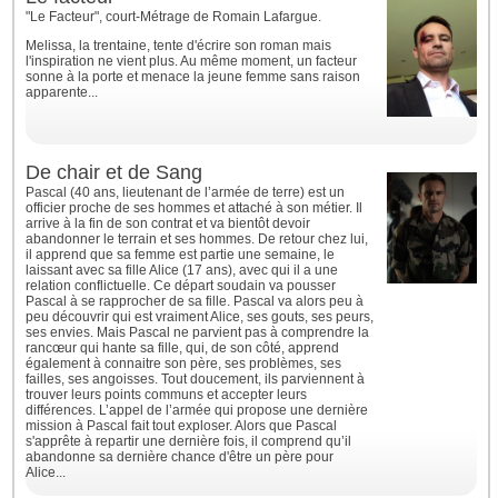
"Le Facteur", court-Métrage de Romain Lafargue.
Melissa, la trentaine, tente d'écrire son roman mais
l'inspiration ne vient plus. Au même moment, un facteur
sonne à la porte et menace la jeune femme sans raison
apparente...
De chair et de Sang
Pascal (40 ans, lieutenant de l’armée de terre) est un
officier proche de ses hommes et attaché à son métier. Il
arrive à la fin de son contrat et va bientôt devoir
abandonner le terrain et ses hommes. De retour chez lui,
il apprend que sa femme est partie une semaine, le
laissant avec sa fille Alice (17 ans), avec qui il a une
relation conflictuelle. Ce départ soudain va pousser
Pascal à se rapprocher de sa fille. Pascal va alors peu à
peu découvrir qui est vraiment Alice, ses gouts, ses peurs,
ses envies. Mais Pascal ne parvient pas à comprendre la
rancœur qui hante sa fille, qui, de son côté, apprend
également à connaitre son père, ses problèmes, ses
failles, ses angoisses. Tout doucement, ils parviennent à
trouver leurs points communs et accepter leurs
différences. L’appel de l’armée qui propose une dernière
mission à Pascal fait tout exploser. Alors que Pascal
s'apprête à repartir une dernière fois, il comprend qu’il
abandonne sa dernière chance d'être un père pour
Alice...