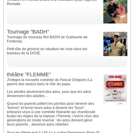
Remake.
Tournage "BADH"
Tournage du nouveau film BADH de Guillaume de
Fontenay.
Petit rôle de général en situation de crise dans les
bureaux de la DGSE.
théâtre "FLEMME"
J'intègre la nouvelle comédie de Pascal Grégoire (La
guerre des sexes) dans le rôle du papa.
Les adultes deviennent des ados, pour que les ados
deviennent des adultes....
Quand les parents pètent les plombs pour devenir des
"boloss" et forcer leurs ados à devenir les "boss",
préparez-vous à une comédie hilarante qui chamboule
toutes les règles de la maison ! Flemme, c'est le choc des
générations en mode inversé : les ados doivent gérer
leurs parents... devenus ados rebelles.
Tous les Week-end à 14h à La scène Parisienne (Paris 9)