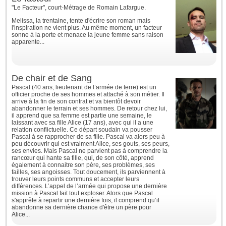
"Le Facteur", court-Métrage de Romain Lafargue.
Melissa, la trentaine, tente d'écrire son roman mais
l'inspiration ne vient plus. Au même moment, un facteur
sonne à la porte et menace la jeune femme sans raison
apparente...
De chair et de Sang
Pascal (40 ans, lieutenant de l’armée de terre) est un
officier proche de ses hommes et attaché à son métier. Il
arrive à la fin de son contrat et va bientôt devoir
abandonner le terrain et ses hommes. De retour chez lui,
il apprend que sa femme est partie une semaine, le
laissant avec sa fille Alice (17 ans), avec qui il a une
relation conflictuelle. Ce départ soudain va pousser
Pascal à se rapprocher de sa fille. Pascal va alors peu à
peu découvrir qui est vraiment Alice, ses gouts, ses peurs,
ses envies. Mais Pascal ne parvient pas à comprendre la
rancœur qui hante sa fille, qui, de son côté, apprend
également à connaitre son père, ses problèmes, ses
failles, ses angoisses. Tout doucement, ils parviennent à
trouver leurs points communs et accepter leurs
différences. L’appel de l’armée qui propose une dernière
mission à Pascal fait tout exploser. Alors que Pascal
s'apprête à repartir une dernière fois, il comprend qu’il
abandonne sa dernière chance d'être un père pour
Alice...