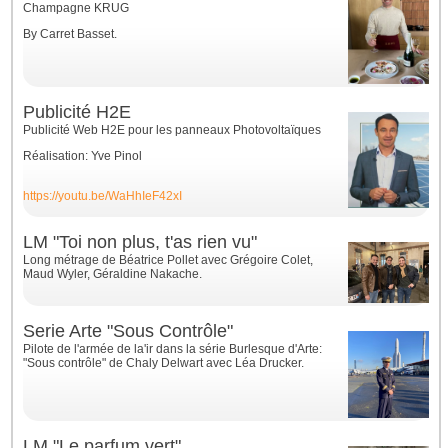
Champagne KRUG
By Carret Basset.
Publicité H2E
Publicité Web H2E pour les panneaux Photovoltaïques
Réalisation: Yve Pinol
https://youtu.be/WaHhIeF42xI
LM "Toi non plus, t'as rien vu"
Long métrage de Béatrice Pollet avec Grégoire Colet,
Maud Wyler, Géraldine Nakache
.
Serie Arte "Sous Contrôle"
Pilote de l'armée de la'ir dans la série Burlesque d'Arte:
"Sous contrôle" de Chaly Delwart avec Léa Drucker.
LM "Le parfum vert"