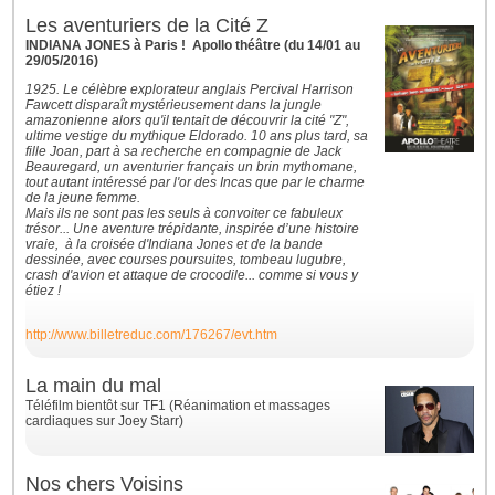
Les aventuriers de la Cité Z
INDIANA JONES à Paris ! Apollo théâtre (du 14/01 au
29/05/2016)
1925. Le célèbre explorateur anglais Percival Harrison
Fawcett disparaît mystérieusement dans la jungle
amazonienne alors qu'il tentait de découvrir la cité "Z",
ultime vestige du mythique Eldorado. 10 ans plus tard, sa
fille Joan, part à sa recherche en compagnie de Jack
Beauregard, un aventurier français un brin mythomane,
tout autant intéressé par l'or des Incas que par le charme
de la jeune femme.
Mais ils ne sont pas les seuls à convoiter ce fabuleux
trésor... Une aventure trépidante, inspirée d’une histoire
vraie, à la croisée d'Indiana Jones et de la bande
dessinée, avec courses poursuites, tombeau lugubre,
crash d'avion et attaque de crocodile... comme si vous y
étiez !
http://www.billetreduc.com/176267/evt.htm
La main du mal
Téléfilm bientôt sur TF1 (Réanimation et massages
cardiaques sur Joey Starr)
Nos chers Voisins