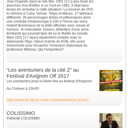
Jean Dujardin dans le rôle titre, OSS 117 a peu foulé les
planches d'un théâtre si ce n'est en 1961. Il était donc
temps de remédier à cette situation!
La mission de OSS
le mènera à Cuba, Venise, Tokyo et Macao. 27 tableaux
différents, 36 personnages drôles et pittoresques dans
une comédie d'espionnage à 100 à l'heure qui verra
Hubert Bonnisseur de la Bath affronter, avec classe et
humour, le redoutable, Karpov, détenteur d'une arme
terrifiante qui pourrait faire de lui le Maître du monde.
Mais OSS 117 devra également compter avec la
séduisante Olga, l'atout charme du KGB, elle aussi
missionnée pour récupérer l'invention diabolique du
professeur Mimosa. Qui l'emportera?
"Les aventuriers de la cité Z" au
Festival d'Avignon Off 2017
Les aventuriers pour la 5ème fois au festival d'Avignon!
Au Cinévox à 15h45!
https://www.facebook.com/LesAventuriersDeLaCiteZ/
COLISSIMO
Publicité COLISSIMO