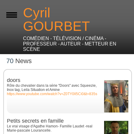
Cyril
GOURBET
COMÉDIEN - TÉLÉVISION / CINÉMA -
PROFESSEUR - AUTEUR - METTEUR EN
SCÈNE
70
News
doors
Rôle du chevalier dans la série "Doors" avec Squeezie,
Inox tag, Leila Situation et Amine
https://www.youtube.com/watch?v=Z0TY0lI5Ci0&t=835s
Petits secrets en famille
Le vrai visage d'Agathe Hamon- Famille Laudet -real
Marie-pascale Lourancelle.