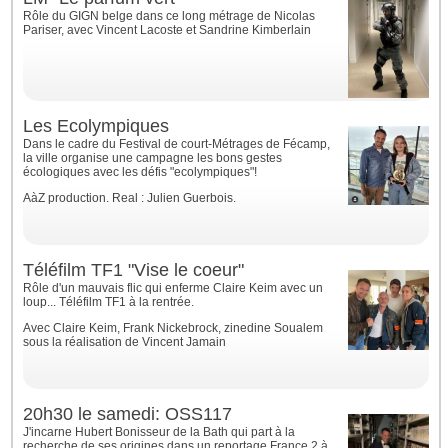
Rôle du GIGN belge dans ce long métrage de Nicolas
Pariser, avec Vincent Lacoste et Sandrine Kimberlain
Les Ecolympiques
Dans le cadre du Festival de court-Métrages de Fécamp,
la ville organise une campagne les bons gestes
écologiques avec les défis "ecolympiques"!
AàZ production. Real : Julien Guerbois.
Téléfilm TF1 "Vise le coeur"
Rôle d'un mauvais flic qui enferme Claire Keim avec un
loup... Téléfilm TF1 à la rentrée.
Avec Claire Keim, Frank Nickebrock, zinedine Soualem
sous la réalisation de Vincent Jamain
20h30 le samedi: OSS117
J'incarne Hubert Bonisseur de la Bath qui part à la
recherche de ses origines dans un reportage France 2 à