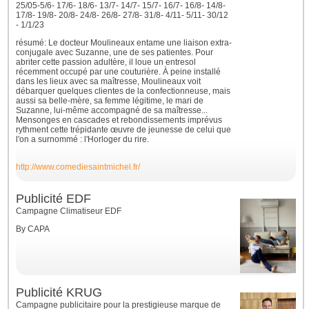
25/05-5/6- 17/6- 18/6- 13/7- 14/7- 15/7- 16/7- 16/8- 14/8-
17/8- 19/8- 20/8- 24/8- 26/8- 27/8- 31/8- 4/11- 5/11- 30/12
- 1/1/23
résumé: Le docteur Moulineaux entame une liaison extra-
conjugale avec Suzanne, une de ses patientes. Pour
abriter cette passion adultère, il loue un entresol
récemment occupé par une couturière. À peine installé
dans les lieux avec sa maîtresse, Moulineaux voit
débarquer quelques clientes de la confectionneuse, mais
aussi sa belle-mère, sa femme légitime, le mari de
Suzanne, lui-même accompagné de sa maîtresse...
Mensonges en cascades et rebondissements imprévus
rythment cette trépidante œuvre de jeunesse de celui que
l'on a surnommé : l'Horloger du rire.
http://www.comediesaintmichel.fr/
Publicité EDF
Campagne Climatiseur EDF
By CAPA
Publicité KRUG
Campagne publicitaire pour la prestigieuse marque de