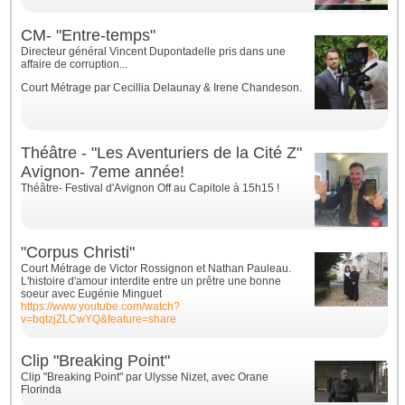
CM- "Entre-temps"
Directeur général Vincent Dupontadelle pris dans une
affaire de corruption...
Court Métrage par
Cecillia Delaunay & Irene Chandeson.
Théâtre - "Les Aventuriers de la Cité Z"
Avignon- 7eme année!
Théâtre- Festival d'Avignon Off au Capitole à 15h15 !
"Corpus Christi"
Court Métrage de Victor Rossignon et Nathan Pauleau.
L'histoire d'amour interdite entre un prêtre une bonne
soeur avec Eugénie Minguet
https://www.youtube.com/watch?
v=bqtzjZLCwYQ&feature=share
Clip "Breaking Point"
Clip "Breaking Point" par Ulysse Nizet, avec Orane
Florinda