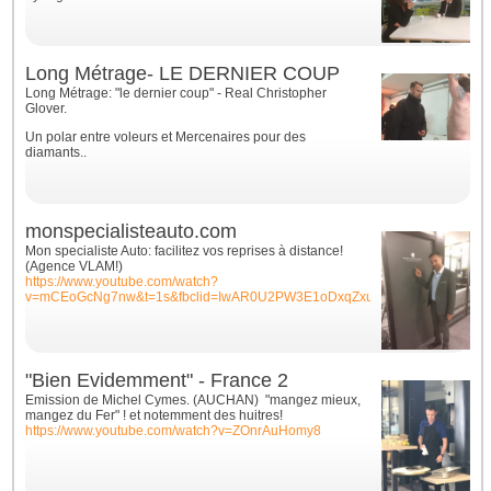
Long Métrage- LE DERNIER COUP
Long Métrage: "le dernier coup" - Real Christopher
Glover.
Un polar entre voleurs et Mercenaires pour des
diamants..
monspecialisteauto.com
Mon specialiste Auto: facilitez vos reprises à distance!
(Agence VLAM!)
https://www.youtube.com/watch?
v=mCEoGcNg7nw&t=1s&fbclid=IwAR0U2PW3E1oDxqZxuQvLsr_y6WU1VTAr
"Bien Evidemment" - France 2
Emission de Michel Cymes. (AUCHAN) "mangez mieux,
mangez du Fer" ! et notemment des huitres!
https://www.youtube.com/watch?v=ZOnrAuHomy8