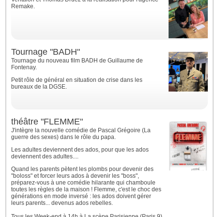
Remake.
Tournage "BADH"
Tournage du nouveau film BADH de Guillaume de
Fontenay.
Petit rôle de général en situation de crise dans les
bureaux de la DGSE.
théâtre "FLEMME"
J'intègre la nouvelle comédie de Pascal Grégoire (La
guerre des sexes) dans le rôle du papa.
Les adultes deviennent des ados, pour que les ados
deviennent des adultes....
Quand les parents pètent les plombs pour devenir des
"boloss" et forcer leurs ados à devenir les "boss",
préparez-vous à une comédie hilarante qui chamboule
toutes les règles de la maison ! Flemme, c'est le choc des
générations en mode inversé : les ados doivent gérer
leurs parents... devenus ados rebelles.
Tous les Week-end à 14h à La scène Parisienne (Paris 9)