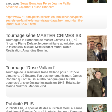
avec
avec
Serge Bonafous Perso
Jeanne Pailler
Séverine Cojannot
Louise Hinderze
https://www.tf1.fr/tf1/petits-secrets-en-famille/videos/petits-
secrets-en-famille-le-vrai-visage-dagathe-hamon-famille-
laudet-53122372.html
Tournage série MASTER CRIMES S3
Tournage à la Sorbonne de Master Crimes (TF1) , où
j'incarne Pierre Delaye, le père militaire autoritaire, avec
le talentueux Mickael Mittekstadt et Muriel Robin.
Réalisation: Amandine Bonnin.
Tournage "Rose Valland"
Tournage de la résistante Rose Valland pour 13h15 le
dimanche, où j'incarne l'un des monuments men, James
Rorimer, qui ont réussi à retrouver quelques 60000
oeuvres d'arts volées par les nazis en 1945. Réalisation:
Marine Suzzoni. Mandiri Prod
Publicité ELIS
Publicité Elis, le spécialiste des nuisibles! Merci à Karine
Ventalon et Thomas Druez à la réalisation pour l'agence