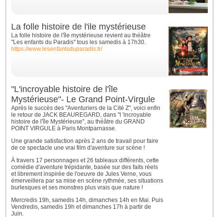
La folle histoire de l'ile mystérieuse
La folle histoire de l'île mystérieuse revient au théâtre
"Les enfants du Paradis" tous les samedis à 17h30.
https://www.lesenfantsduparadis.fr/
"L'incroyable histoire de l'île
Mystérieuse"- Le Grand Point-Virgule
Après le succès des "Aventuriers de la Cité Z", voici enfin
le retour de JACK BEAUREGARD, dans "l 'incroyable
histoire de l'île Mystérieuse", au théâtre du GRAND
POINT VIRGULE à Paris Montparnasse.
Une grande satisfaction après 2 ans de travail pour faire
de ce spectacle une vrai film d'aventure sur scène !
À travers 17 personnages et 26 tableaux différents, cette
comédie d'aventure trépidante, basée sur des faits réels
et librement inspirée de l'oeuvre de Jules Verne, vous
émerveillera par sa mise en scène rythmée, ses situations
burlesques et ses monstres plus vrais que nature !
Mercredis 19h, samedis 14h, dimanches 14h en Mai. Puis
Vendredis, samedis 19h et dimanches 17h à partir de
Juin.