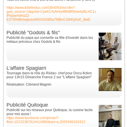
https://www.billetreduc.com/364093/evt.htm?
gad_source=1&gclid=CjwKCAiAh6y9BhBREiwApBLHC1zp7WijEQ-
IFkpaerldhaZZ-
E3Y6NWrriwjpslortIXHX3G80a7MBoCG84QAvD_BwE
Publicité "Godots & fils"
Publicité du papa qui conseille sa fille d'investir dans les
métaux précieux chez Godots & fils
L'affaire Spagiarri
Tournage dans le rôle du Rédac- chef pour Docu-fiction
pour 13h15 Dimanche France 2 sur "L'affaire Spagiarri"
Réalisation: Clément Magnin
Publicité Quitoque
Publicité sur les réseaux pour Quitoque, la cuisine facile
pour moi aussi !
https://www.facebook.com/photo/?
fbid=10233387814414966&set=a.2055406102413